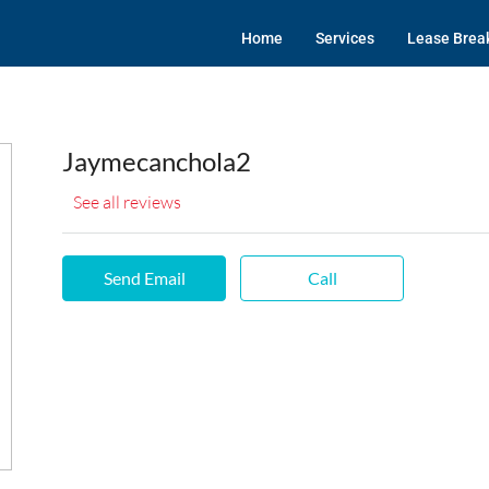
Home
Services
Lease Brea
Jaymecanchola2
See all reviews
Send Email
Call