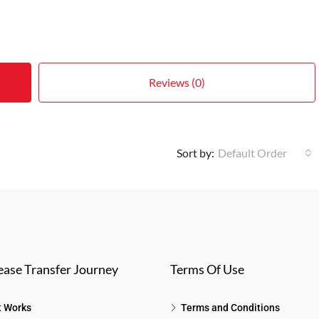
Reviews (0)
Sort by:
Default Order
ease Transfer Journey
Terms Of Use
t Works
Terms and Conditions