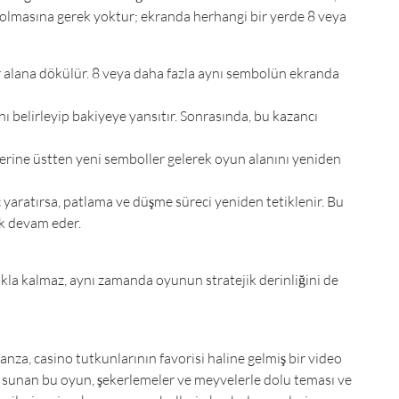
e olmasına gerek yoktur; ekranda herhangi bir yerde 8 veya
 alana dökülür. 8 veya daha fazla aynı sembolün ekranda
belirleyip bakiyeye yansıtır. Sonrasında, bu kazancı
erine üstten yeni semboller gelerek oyun alanını yeniden
yaratırsa, patlama ve düşme süreci yeniden tetiklenir. Bu
k devam eder.
kla kalmaz, aynı zamanda oyunun stratejik derinliğini de
nza, casino tutkunlarının favorisi haline gelmiş bir video
ya sunan bu oyun, şekerlemeler ve meyvelerle dolu teması ve