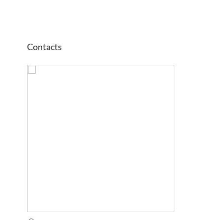
Contacts