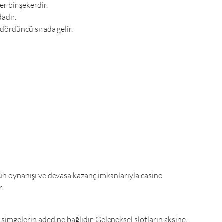
r bir şekerdir.
adır.
dördüncü sırada gelir.
ün oynanışı ve devasa kazanç imkanlarıyla casino
r.
imgelerin adedine bağlıdır. Geleneksel slotların aksine,