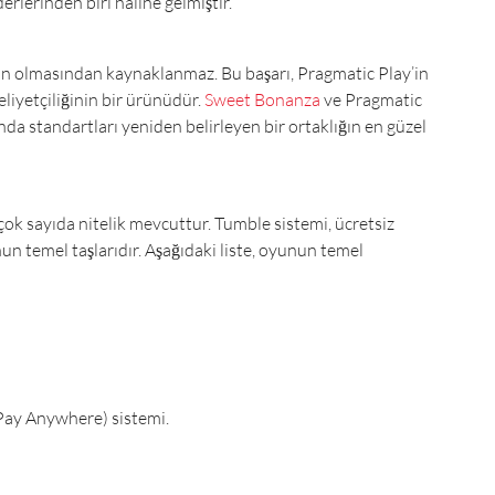
rlerinden biri haline gelmiştir.
yun olmasından kaynaklanmaz. Bu başarı, Pragmatic Play’in
liyetçiliğinin bir ürünüdür.
Sweet Bonanza
ve Pragmatic
ında standartları yeniden belirleyen bir ortaklığın en güzel
çok sayıda nitelik mevcuttur. Tumble sistemi, ücretsiz
un temel taşlarıdır. Aşağıdaki liste, oyunun temel
(Pay Anywhere) sistemi.