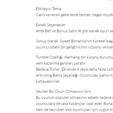
Etkileyici Tema
Canlı ve renkli şekerleme teması, neşeli müzikl
Esnek Seçenekler
Ante Bet ve Bonus Satın Al gibi esnek oyun se
Sonuç olarak, Sweet Bonanza’nın küresel başar
oyuncu odaklı bir geliştiricinin vizyonu ve k
Tumble Özelliği: Herhangi bir kazanç durumund
yeni kazanma şansları yaratır.
Bedava Turlar: Ekranda 4 veya daha fazla Loll
Artırılmış Bahis Seçeneği: Oyuncular, bahis m
katlayabilirler.
Sevilen Bir Oyun Olmasının Sırrı
Bu oyunun popüler olmasının sebebi sadece est
oyunculara devasa kazançlar vaat eder. Buna 
hem de tecrübeli slot oyuncuları için uygun kı