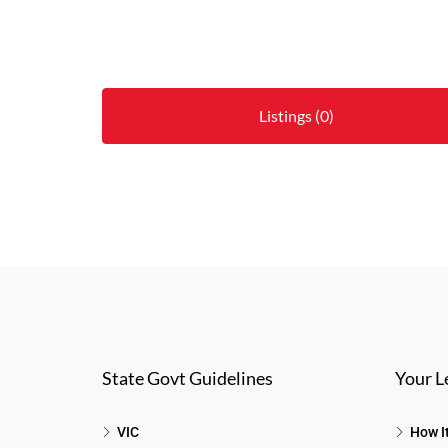
Listings (0)
State Govt Guidelines
Your L
VIC
How I